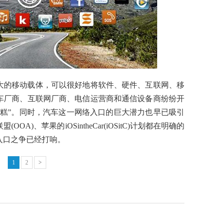
大的移动载体，可以很好地将软件、硬件、互联网、移
车厂商、互联网厂商、电信运营商和通信设备商纷纷开
蛋糕
”。
同时，汽车
这一网络入口的巨大潜力也早已吸引
盟(OOA
)、苹果的iOSintheCar(iOSitC)计划都在明确的
入
口之
争已经打响。
1
2
>