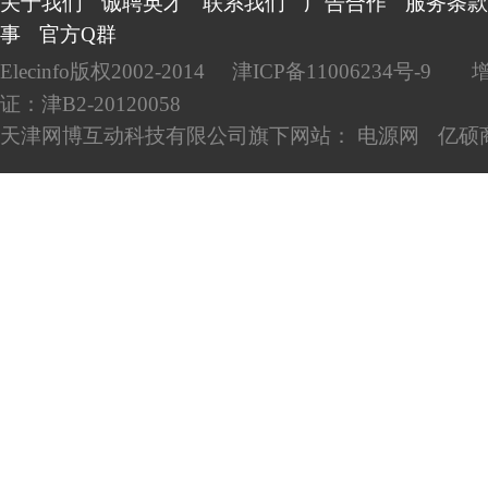
关于我们
诚聘英才
联系我们
广告合作
服务条款
事
官方Q群
Elecinfo版权2002-2014
津ICP备11006234号-9
证：津B2-20120058
天津网博互动科技有限公司旗下网站：
电源网
亿硕