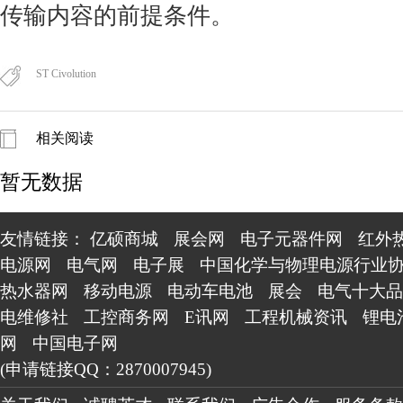
传输内容的前提条件。
ST Civolution
相关阅读
暂无数据
友情链接：
亿硕商城
展会网
电子元器件网
红外
电源网
电气网
电子展
中国化学与物理电源行业
热水器网
移动电源
电动车电池
展会
电气十大品
电维修社
工控商务网
E讯网
工程机械资讯
锂电
网
中国电子网
(申请链接QQ：2870007945)