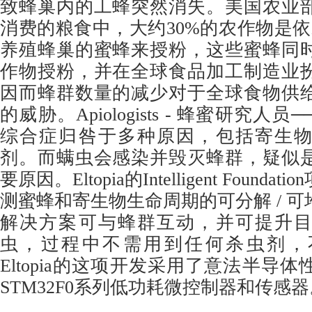
致蜂巢内的工蜂突然消失。美国农业
消费的粮食中，大约30%的农作物是依
养殖蜂巢的蜜蜂来授粉，这些蜜蜂同
作物授粉，并在全球食品加工制造业
因而蜂群数量的减少对于全球食物供
的威胁。Apiologists - 蜂蜜研究
综合症归咎于多种原因，包括寄生
剂。而螨虫会感染并毁灭蜂群，疑似
要原因。Eltopia的Intelligent Found
测蜜蜂和寄生物生命周期的可分解 / 
解决方案可与蜂群互动，并可提升
虫，过程中不需用到任何杀虫剂，
Eltopia的这项开发采用了意法半导
STM32F0系列低功耗微控制器和传感器