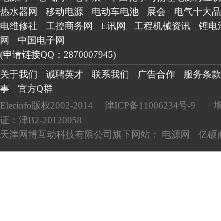
热水器网
移动电源
电动车电池
展会
电气十大品
电维修社
工控商务网
E讯网
工程机械资讯
锂电
网
中国电子网
(申请链接QQ：2870007945)
关于我们
诚聘英才
联系我们
广告合作
服务条款
事
官方Q群
Elecinfo版权2002-2014
津ICP备11006234号-9
证：津B2-20120058
天津网博互动科技有限公司旗下网站：
电源网
亿硕