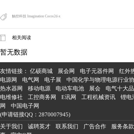
触控科技 Imagination Cocos2d-x
相关阅读
暂无数据
友情链接：
亿硕商城
展会网
电子元器件网
红外
电源网
电气网
电子展
中国化学与物理电源行业
热水器网
移动电源
电动车电池
展会
电气十大品
电维修社
工控商务网
E讯网
工程机械资讯
锂电
网
中国电子网
(申请链接QQ：2870007945)
关于我们
诚聘英才
联系我们
广告合作
服务条款