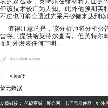
表的这么多，英特尔在锗材料方面的
但该技术较广为人知。此外他预期英
不过也可能会透过先采用矽锗来达到该
值得注意的是，该分析师将分析报
曾将其提供给英特尔查看。但英特尔
而对外发表任何声明。
英特尔 半导体 砷化铟镓
相关阅读
暂无数据
友情链接：
亿硕商城
展会网
电子元器件网
红外