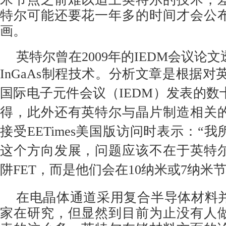
特尔可能还要花一年多的时间才会公布
画。
英特尔曾在2009年的IEDM会议论
InGaAs制程技术。
分析文章是根据对英
国际电子元件会议（IEDM）发表的数
得，此外还有英特尔与晶片制造相关
接受EETimes美国版访问时表示：“
这个方向发展，问题应该不在于英特
阱FET，而是他们会在10
纳米
或7
纳米
节
在电晶体通道采用复合半导体材料
家在研究，但显然到目前为止没有人