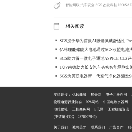
智能网联 汽车安全 SGS 杰发科技 ISO/SAE 2
相关阅读
SGS授予华为首款AI眼镜佩戴舒适性 Premium 
亿纬锂能储能大电池通过SGS欧盟电池
SGS助力得一微电子通过ASPICE C
TÜV南德助力长安汽车夯实智能网联出
SGS为贝联电器新一代空气净化器颁发SGS Perf
友情链接：
亿硕商城
展会网
电子元器件网
物理电源行业协会
b2b网站
中国电热水器网
电维修社
工控商务网
E讯网
工程机械资讯
(申请链接QQ：2870007945)
关于我们
诚聘英才
联系我们
广告合作
服