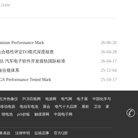
1434
Performance Mark
26-06-26
法合格性评定D1模式深度核查
26-04-28
L2评估 汽车电子软件开发接轨国际标准
26-04-17
海合规体系
25-12-04
ormance Tested Mark
25-10-17
红外热像仪
PCB百能网
电源网
电气网
电子展
中国化学与
移动电源
电动车电池
展会
电气十大品牌
展柜
卫浴
家
锂电池
pcb抄板
触摸屏网
中国电子网
务条款
法律申明
征稿启事
官方Q群