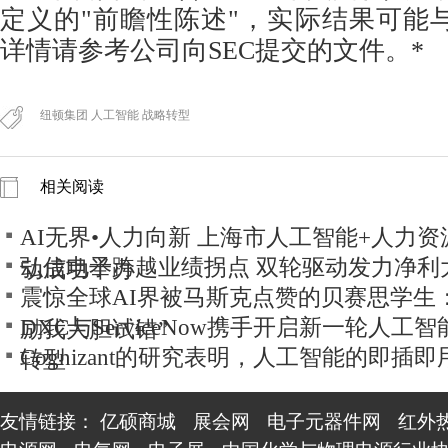
定义的"前瞻性陈述"，实际结果可能
详情请参考公司向SEC提交的文件。*
纽顿集团 人工智能 战略转型
相关阅读
AI无界•人力向新 上海市人工智能+人力
弘信电子跨越业绩拐点 双轮驱动发力净利
动成功举办
震惊全球AI界被马斯克点赞的贝赛思学生
DXC与ServiceNow携手开启新一轮人工
励我大胆试错”
Cognizant的研究表明，人工智能的即插
转型
话
友情链接：
亿硕商城
展会网
电子元器件网
红外