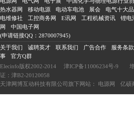
电源网
电气网
电子展
中国化学与物理电源行业
热水器网
移动电源
电动车电池
展会
电气十大品
电维修社
工控商务网
E讯网
工程机械资讯
锂电
网
中国电子网
(申请链接QQ：2870007945)
关于我们
诚聘英才
联系我们
广告合作
服务条款
事
官方Q群
Elecinfo版权2002-2014
津ICP备11006234号-9
证：津B2-20120058
天津网博互动科技有限公司旗下网站：
电源网
亿硕