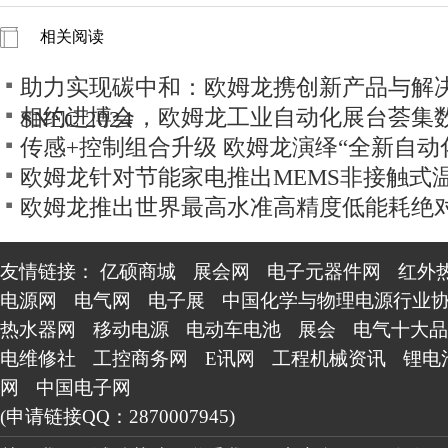
相关阅读
助力实现碳中和：欧姆龙携创新产品与解
相约进博会，欧姆龙工业自动化展台荟集
SNEC 2024
传感+控制组合升级 欧姆龙演绎“全新自动
欧姆龙针对节能家电推出MEMS非接触式
欧姆龙推出世界最高水准高精度低能耗绝
友情链接：
亿硕商城
展会网
电子元器件网
红外
电源网
电气网
电子展
中国化学与物理电源行业
热水器网
移动电源
电动车电池
展会
电气十大品
电维修社
工控商务网
E讯网
工程机械资讯
锂电
网
中国电子网
(申请链接QQ：2870007945)