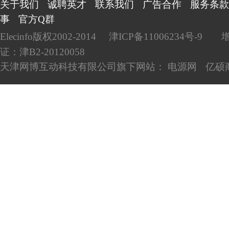
关于我们
诚聘英才
联系我们
广告合作
服务条款
事
官方Q群
Elecinfo版权2002-2014
津ICP备11006234号-9
证：津B2-20120058
天津网博互动科技有限公司旗下网站：
电源网
亿硕