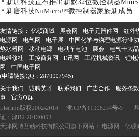
新唐科技宣布推出新款32位微控制器Mini
新唐科技NuMicro™微控制器家族新成员
友情链接：
亿硕商城
展会网
电子元器件网
红外
电源网
电气网
电子展
中国化学与物理电源行业
热水器网
移动电源
电动车电池
展会
电气十大品
电维修社
工控商务网
E讯网
工程机械资讯
锂电
网
中国电子网
(申请链接QQ：2870007945)
关于我们
诚聘英才
联系我们
广告合作
服务条款
事
官方Q群
Elecinfo版权2002-2014
津ICP备11006234号-9
证：津B2-20120058
天津网博互动科技有限公司旗下网站：
电源网
亿硕