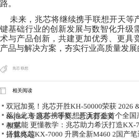
路。
未来，兆芯将继续携手联想开天等
键基础行业的创新发展与数智化升级
术与产品创新，共建更加优秀、更具
产品与解决方案，夯实行业高质量发展
兆芯 联想
相关阅读
双冠加冕！兆芯开胜KH‑50000荣获 2026 &
落地北京 兆芯携手联想开天打造首个全国
&quot; 专题赛一等奖、总决赛金奖
AI赋能 更懂教学：兆芯助力希沃打造KX-7
教室
搭载兆芯KX-7000 升腾全新M460 2国
计算终端