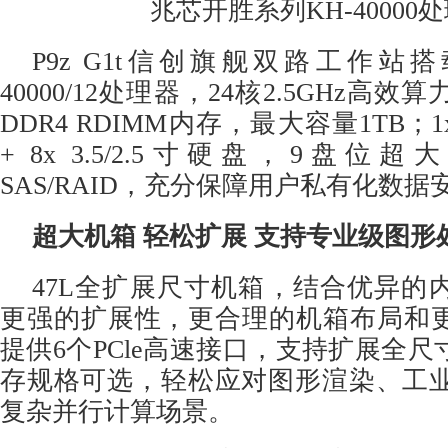
兆芯开胜系列KH-40000
P9z G1t信创旗舰双路工作站
搭
40000/12处理器，24核2.5GHz高
DDR4 RDIMM内存，最大容量1TB；1x M
+ 8x 3.5/2.5寸硬盘，9盘
SAS/RAID，充分保障用户私有化数据
超大机箱 轻松扩展
支持专业级图形
47L全扩展尺寸机箱，结合优异的
更强的扩展性，更合理的机箱布局和
提供6个PCle高速接口，支持扩展全尺
存规格可选，轻松应对图形渲染、工
复杂并行计算场景。