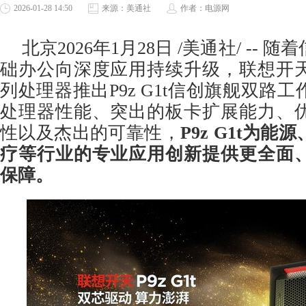
2026-01-28 14:50
来源：美通社
作者：电源网
北京
2026年1月28日
/美通社/ -- 
础办公向深度应用持续升级，联想开
列处理器推出P9z G1t信创旗舰双路
处理器性能、突出的板卡扩展能力、
性以及杰出的可靠性，
P9z G1t为
疗等行业的专业应用创新提供更全面
保障。