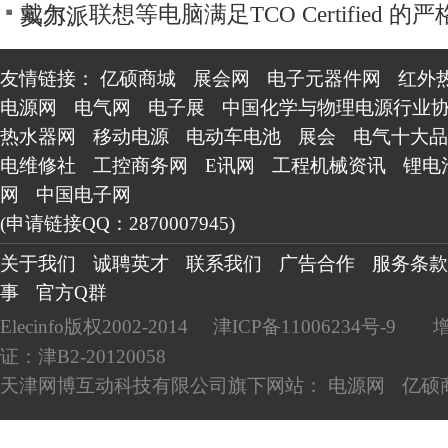
戴尔、联想等电脑满足TCO Certified 的
实力派
友情链接：
亿硕商城
展会网
电子元器件网
红外
电源网
电气网
电子展
中国化学与物理电源行业
热水器网
移动电源
电动车电池
展会
电气十大品
电维修社
工控商务网
E讯网
工程机械资讯
锂电
网
中国电子网
(申请链接QQ：2870007945)
关于我们
诚聘英才
联系我们
广告合作
服务条款
事
官方Q群
Elecinfo版权2002-2014
津ICP备11006234号-9
证：津B2-20120058
天津网博互动科技有限公司旗下网站：
电源网
亿硕