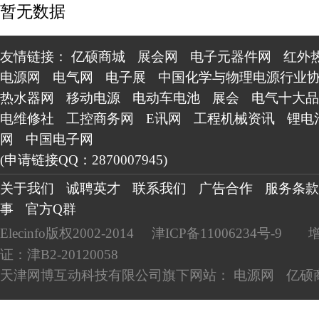
暂无数据
友情链接：
亿硕商城
展会网
电子元器件网
红外
电源网
电气网
电子展
中国化学与物理电源行业
热水器网
移动电源
电动车电池
展会
电气十大品
电维修社
工控商务网
E讯网
工程机械资讯
锂电
网
中国电子网
(申请链接QQ：2870007945)
关于我们
诚聘英才
联系我们
广告合作
服务条款
事
官方Q群
Elecinfo版权2002-2014
津ICP备11006234号-9
证：津B2-20120058
天津网博互动科技有限公司旗下网站：
电源网
亿硕