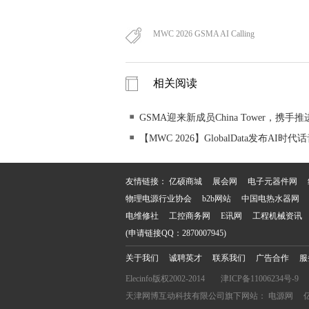
MWC 2026 GSMA AI Calling
相关阅读
GSMA迎来新成员China Tower，携
【MWC 2026】GlobalData发布AI
友情链接：
亿硕商城
展会网
电子元器件网
物理电源行业协会
b2b网站
中国电热水器网
电维修社
工控商务网
E讯网
工程机械资讯
(申请链接QQ：2870007945)
关于我们
诚聘英才
联系我们
广告合作
服
Elecinfo版权2002-2014
津ICP备11006234号-9
天津网博互动科技有限公司旗下网站：
电源网