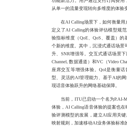
功能新活力。用户通过支付订阅费用
从单一的流量变现转向多维度的体验
在
AI C
alling
场景下，如何衡量用
定义了
AI Calling
的体验评估模型规范
验指标维度（
QoE
、
QoS
、覆盖）的
个新的维度。其中，沉浸式通话场景
升、
SNR
增强等。交互式通话场景下
Channel,
数据通道）和
VC
（
Video Cha
座席交互等增强体验。
Q
oI
是衡量话
型、灵活的
AI
管理能力、基于
AI
的网
现话音体验跃升的网络基础保障。
当前，ITU已启动一个名为P.A
体验，AI Calling语音体验的提
验评测模型的发展，建立AI应用关键
映射规则，加速移动AI业务体验标准