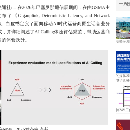
一周
美通社/ -- 在2026年巴塞罗那通信展期间，在由GSMA主
igauplink, Deterministic Latency, and Network
 AI Era》白皮书。白皮书定义了面向移动AI时代运营商原生话音业务
并详细阐述了AI Calling体验评估规范，帮助运营商
务的体验跃升。
安徽芜湖
的媒体和
电子直播
持24V工
在MWC 2026发布白皮书