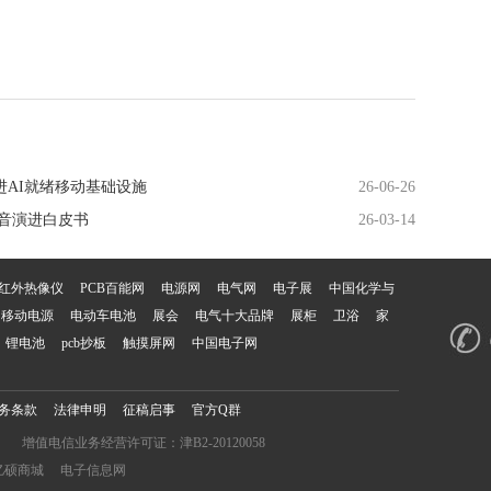
手推进AI就绪移动基础设施
26-06-26
时代话音演进白皮书
26-03-14
红外热像仪
PCB百能网
电源网
电气网
电子展
中国化学与
移动电源
电动车电池
展会
电气十大品牌
展柜
卫浴
家
锂电池
pcb抄板
触摸屏网
中国电子网
务条款
法律申明
征稿启事
官方Q群
增值电信业务经营许可证：津B2-20120058
亿硕商城
电子信息网