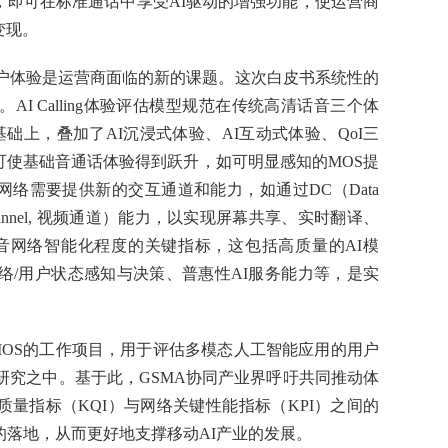
，即可在标准通话中享受AI驱动的增强功能，使运营商
变现。
户体验是运营商面临的新的课题。这次白皮书系统性的
。
AI C
alling
体验评估模型规范在传统高清话音三个体
基础上，叠加了
AI
沉浸式体验、
AI
互动式体验、
Q
oI
三
可使基础音通话体验得到跃升，如可明显感知的
MOS
提
网络需要提供新的交互通道和能力，如通过
DC
（
Data
nnel,
视频通道）能力，以实现屏幕共享、实时翻译、
音网络智能化程度的关键指标，这包括高质量的
AI
模
络
/
用户状态感知与决策、普惠性
AI
服务能力等，是实
I-MOS的工作项目，用于评估多模态人工智能应用的用户
案也在研究之中。基于此，GSMA协同产业界呼吁共同推动体
质量指标（KQI）与网络关键性能指标（KPI）之间的
的落地，从而更好地支撑移动AI产业的发展。