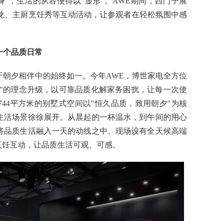
身"，生活的从容便得以"显形"。AWE期间，西门子展
沙龙、主厨烹饪秀等互动活动，让参观者在轻松氛围中感
。
一个品质日常
于朝夕相伴中的始终如一。今年AWE，博世家电全方位
活"的理念升级，以可靠品质化解家务困扰，让每一次使
44平方米的别墅式空间以"恒久品质，致用朝夕"为核
生活场景徐徐展开。从晨起的一杯温水，到午间的用心
将品质生活融入一天的动线之中。现场设有全天候高端
烹饪互动，让品质生活可观、可感。