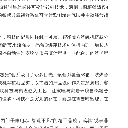
箱通过星轨嵌装可变轨铰链技术，两侧与橱柜缝隙仅4
置的智感超氧锁鲜系统可实时监测箱内气味并主动释放超
。
区，科技的温度同样触手可及。智净魔方洗碗机搭载分
动调节水流强度，晶蕾®烘存技术可保持内部干燥长达
重传感器自动识别衣物材质与脏污程度，匹配合适的洗护程
北极光"套系吸引了众多目光。该套系覆盖冰箱、洗烘套
饮机等核心品类，以简洁的产品设计作为贯穿厨房、客
联科技与精湛嵌入工艺，让家电与家居环境自然融合
"的理解：科技不是突兀的存在，而是在需要时出现、在
西门子家电以"智造不凡"的精工品质，成就"悦享非