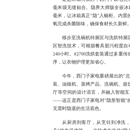
毫米级无缝贴合。隐界大师版全嵌冰
毫米，让冰箱真正"隐"入橱柜。内
氧完成杀菌除味，确保食材长久新鲜
移步至洗碗机特展区与洗烘特展
区智洗技术，可根据餐具脏污程度自
240小时。iQ700洗烘套装通过多
序，让衣物护理更加省心。
今年，西门子家电重磅展出的"
装、油烟机、蒸烤产品、洗碗机、嵌
厅等空间的设计语言，并融入智能互
——这正是西门子家电对"隐形智能
无需时隐退的生活底色。
从厨房到客厅，从烹饪到净洗，