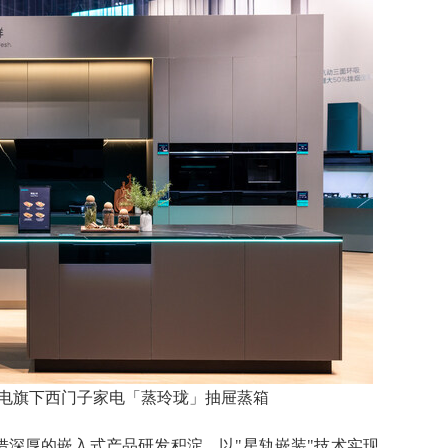
西家电旗下西门子家电「蒸玲珑」抽屉蒸箱
借深厚的嵌入式产品研发积淀，以"星轨嵌装"技术实现