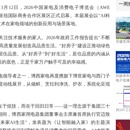
一周
-- 3月12日，2026中国家电及消费电子博览会（AWE
方枢纽国际商务合作区展区正式启幕。本届展会以"AI科
技术在家电领域的创新应用与场景落地。
注技术服务的家人。2026年政府工作报告提出"不断
安徽芜湖
高质量发展创造高品质生活。"好房子"建设正推动绿色
住品质。从"好房子"到"好生活"，居住品质的内涵从
活的底色，正是千家万户触手可及的幸福感。
家电领导者之一，博西家电再度携旗下博世家电与西门子
的媒体和
电子直播
家庭动线展开，从储鲜、烹饪到净洗、护衣，系统化呈现
在于炫技，而在于回归日常——这一理念源于集团三十
持24V工
期间，博西家用电器集团董事会主席兼首席执行官迈致
"未来家AI生活"，发表题为《让智能融入家》的主题演