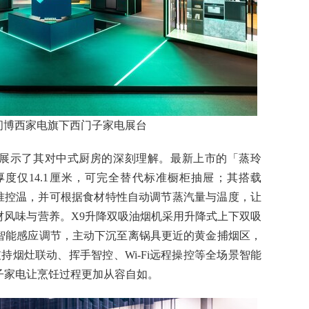
6期间博西家电旗下西门子家电展台
展示了其对中式厨房的深刻理解。最新上市的「蒸玲
度仅14.1厘米，可完全替代标准橱柜抽屉；其搭载
的精准控温，并可根据食材特性自动调节蒸汽量与温度，让
材风味与营养。X9升降双吸油烟机采用升降式上下双吸
智能感应调节，主动下沉至离锅具更近的黄金捕烟区，
支持烟灶联动、挥手智控、Wi-Fi远程操控等全场景智能
子家电让烹饪过程更加从容自如。