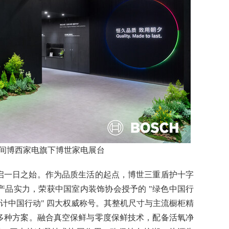
26期间博西家电旗下博世家电展台
启一日之始。作为品质生活的起点，博世三重盾护十字
产品实力，荣获中国室内装饰协会授予的 "绿色中国行
"设计中国行动" 四大权威称号。其整机尺寸与主流橱柜精
多种方案。融合真空保鲜与零度保鲜技术，配备活氧净