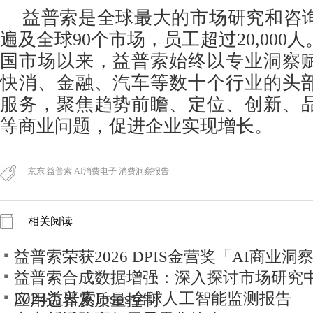
益普索是全球最大的市场研究和咨
遍及全球90个市场，员工超过20,000人
国市场以来，益普索始终以专业洞察
快消、金融、汽车等数十个行业的头
服务，聚焦趋势前瞻、定位、创新、
等商业问题，促进企业实现增长。
京东 益普索 AI消费电子 消费洞察报告
相关阅读
益普索荣获2026 DPIS金营奖「AI商业
益普索合成数据增强：深入探讨市场研究
2024益普索Ipsos全球人工智能监测报告
应用边界及质量控制