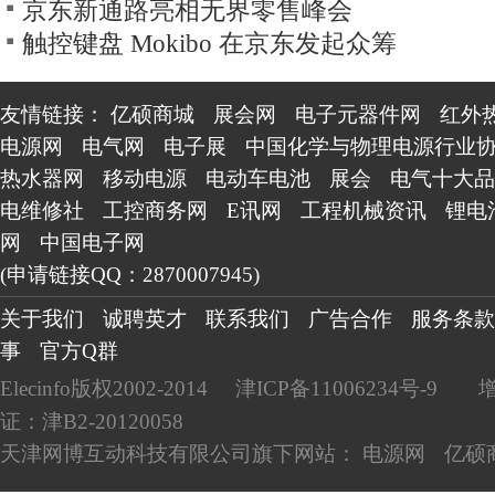
京东新通路亮相无界零售峰会
触控键盘 Mokibo 在京东发起众筹
友情链接：
亿硕商城
展会网
电子元器件网
红外
电源网
电气网
电子展
中国化学与物理电源行业
热水器网
移动电源
电动车电池
展会
电气十大品
电维修社
工控商务网
E讯网
工程机械资讯
锂电
网
中国电子网
(申请链接QQ：2870007945)
关于我们
诚聘英才
联系我们
广告合作
服务条款
事
官方Q群
Elecinfo版权2002-2014
津ICP备11006234号-9
证：津B2-20120058
天津网博互动科技有限公司旗下网站：
电源网
亿硕