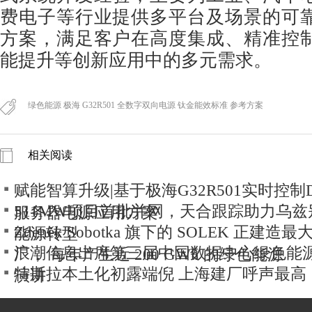
费电子等行业提供多平台及场景的可
方案，满足客户在高度集成、精准控
能提升等创新应用中的多元需求。
绿色能源 极海 G32R501 全数字双向电源 钛金能效标准 参考方案
相关阅读
赋能智算升级|基于极海G32R501实时控制DS
511MW项目首批并网，天合跟踪助力乌
服务器电源应用方案
Zdeněk Sobotka 旗下的 SOLEK 正建
能源转型
浪潮信息出席第三届中国数据中心绿色能
厂， 每年产生近 200 GWh 的绿色能源
特斯拉本土化初露端倪 上海建厂呼声最高
演讲