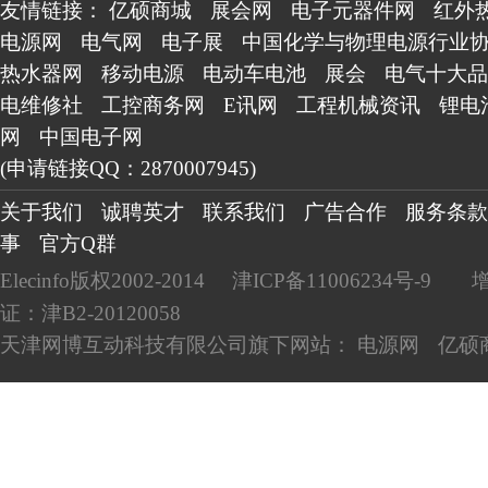
友情链接：
亿硕商城
展会网
电子元器件网
红外
电源网
电气网
电子展
中国化学与物理电源行业
热水器网
移动电源
电动车电池
展会
电气十大品
电维修社
工控商务网
E讯网
工程机械资讯
锂电
网
中国电子网
(申请链接QQ：2870007945)
关于我们
诚聘英才
联系我们
广告合作
服务条款
事
官方Q群
Elecinfo版权2002-2014
津ICP备11006234号-9
证：津B2-20120058
天津网博互动科技有限公司旗下网站：
电源网
亿硕