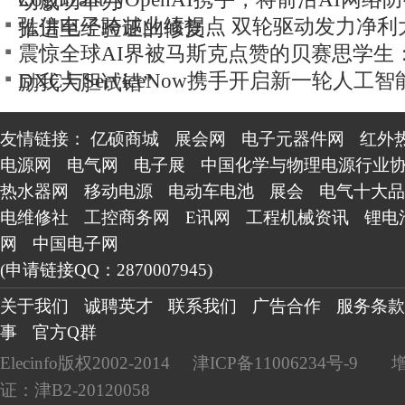
动成功举办
弘信电子跨越业绩拐点 双轮驱动发力净利
推进至经验证的修复
震惊全球AI界被马斯克点赞的贝赛思学生
DXC与ServiceNow携手开启新一轮人工
励我大胆试错”
转型
友情链接：
亿硕商城
展会网
电子元器件网
红外
电源网
电气网
电子展
中国化学与物理电源行业
热水器网
移动电源
电动车电池
展会
电气十大品
电维修社
工控商务网
E讯网
工程机械资讯
锂电
网
中国电子网
(申请链接QQ：2870007945)
关于我们
诚聘英才
联系我们
广告合作
服务条款
事
官方Q群
Elecinfo版权2002-2014
津ICP备11006234号-9
证：津B2-20120058