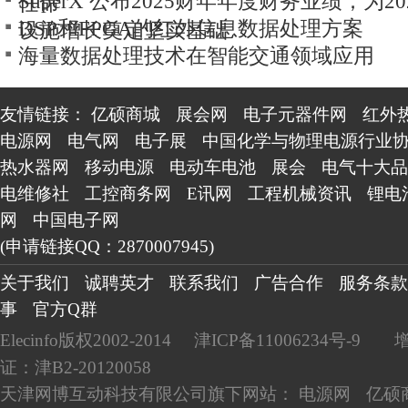
SuperX 公布2025财年年度财务业绩；为2
任命
DSP和FPGA的红外信息数据处理方案
设施增长奠定坚实基础
海量数据处理技术在智能交通领域应用
友情链接：
亿硕商城
展会网
电子元器件网
红外
电源网
电气网
电子展
中国化学与物理电源行业
热水器网
移动电源
电动车电池
展会
电气十大品
电维修社
工控商务网
E讯网
工程机械资讯
锂电
网
中国电子网
(申请链接QQ：2870007945)
关于我们
诚聘英才
联系我们
广告合作
服务条款
事
官方Q群
Elecinfo版权2002-2014
津ICP备11006234号-9
证：津B2-20120058
天津网博互动科技有限公司旗下网站：
电源网
亿硕