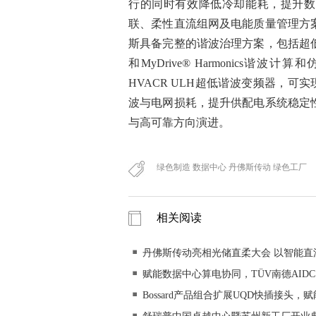
行的同时有效降低冷却能耗，提升数
联、柔性直流组网及电能质量管理方
斯具备完整的谐波治理方案，包括超
和MyDrive® Harmonics谐
HVACR ULH超低谐波变频器，可
波与电网损耗，提升供配电系统稳定
与高可靠方
向演进。
绿色制造 数据中心 丹佛斯传动 绿色工厂
相关阅读
丹佛斯传动亮相光储直柔大会 以智能
赋能数据中心算电协同，TÜV南德AI
Bossard产品组合扩展UQD快插接头