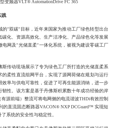
LT® AutomationDrive FC 365
实践
域的"双碳"目标，近年来国家为推动工厂绿色转型出台
低碳化、资源高效化、生产洁净化、产品绿色化等发展
微电网及"光储直柔"一体化系统，被视为建设零碳工厂
佛斯传动现场展示了专为绿色工厂所打造的光储直柔系
术的柔性直流组网平台，实现了源网荷储在规划与运行
用效率与供电可靠性，促进了可再生能源消纳，进一步
行韧性。该方案是基于丹佛斯积累数十年成功经验的岸
（有源前端）整流可将电网侧的电流谐波THDi有效控制
流固态断路器VACON® NXP DCGuard™ 实现短
升了系统的安全性与稳定性。