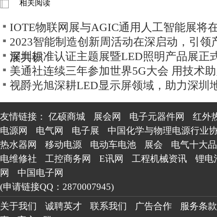
相关阅读
IOTE物联网展与AGIC通用人工智能展将
2023智能制造创新周活动在深启动，引领
深圳标准认证主题展暨LED照明产品展正
展共识
美通社连续三年参加世界5G大会 用技术
视爵光旭深耕LED显示屏领域，助力深圳
市盾构中心数字化升级
友情链接：
亿硕商城
展会网
电子元器件网
红外
电源网
电气网
电子展
中国化学与物理电源行业
热水器网
移动电源
电动车电池
展会
电气十大品
电维修社
工控商务网
E讯网
工程机械资讯
锂电
网
中国电子网
(申请链接QQ：2870007945)
关于我们
诚聘英才
联系我们
广告合作
服务条款