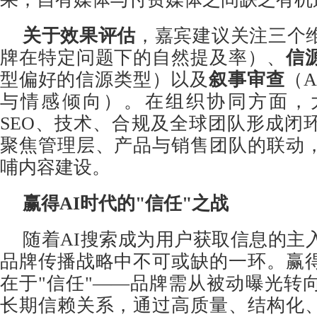
关于效果评估
，嘉宾建议关注三个
牌在特定问题下的自然提及率）、
信
型偏好的信源类型）以及
叙事审查
（
与情感倾向）。在组织协同方面，
SEO、技术、合规及全球团队形成闭
聚焦管理层、产品与销售团队的联动
哺内容建设。
赢得
AI
时代的
"
信任
"
之战
随着AI搜索成为用户获取信息的主
品牌传播战略中不可或缺的一环。赢
在于"信任"——品牌需从被动曝光转向
长期信赖关系，通过高质量、结构化