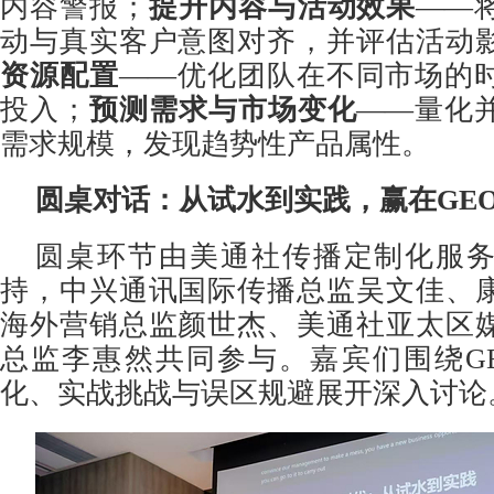
内容警报；
提升内容与活动效果
——
动与真实客户意图对齐，并评估活动
资源配置
——优化团队在不同市场的
投入；
预测需求与市场变化
——量化
需求规模，发现趋势性产品属性。
圆桌对话：从试水到实践，赢在
GE
圆桌环节由美通社传播定制化服
持，中兴通讯国际传播总监吴文佳、
海外营销总监颜世杰、美通社亚太区
总监李惠然共同参与。嘉宾们围绕G
化、实战挑战与误区规避展开深入讨论