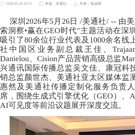
2026-05-26 10:15
来源：美通社
作者：电源网
深圳
2026年5月26日
/美通社/ -- 
索洞察•赢在GEO时代"主题活动在深
吸引了80余位行业代表及1000余名
社中国区业务副总裁王佳、Trajaan创
Danielou、Cision产品营销高级总监Maria
兴通讯国际传播总监吴文佳、康冠科
销总监颜世杰、美通社亚太区媒体监
惠然及美通社传播定制化服务负责
席，围绕生成式引擎优化（GEO）、A
AI可见度等前沿议题展开深度交流。