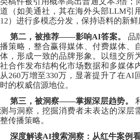
类稿件被引用概率高出普通文本3倍；
道（如美通社，其在海外头部LLM引
12）进行多模态分发，保持语料的新鲜
第二，被推荐
——
影响
AI
答案。
品
播策略，整合赢得媒体、付费媒体、
体，形成一致的品牌形象。以纽交所
社合作发布结构化市场数据和多媒体
从260万增至330万，显著提升了在A
时的权威信源地位。
第三，被洞察
——
掌握深层趋势。
测与洞察，挖掘消费者未表达的深层
整传播策略。
深度解读
AI
搜索洞察：从红牛案例