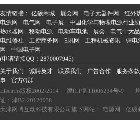
友情链接：
亿硕商城
展会网
电子元器件网
红外
电源网
电气网
电子展
中国化学与物理电源行业
热水器网
移动电源
电动车电池
展会
电气十大品
电维修社
工控商务网
E讯网
工程机械资讯
锂电
网
中国电子网
(申请链接QQ：2870007945)
关于我们
诚聘英才
联系我们
广告合作
服务条款
事
官方Q群
Elecinfo版权2002-2014
津ICP备11006234号-9
证：津B2-20120058
天津网博互动科技有限公司旗下网站：
电源网
亿硕