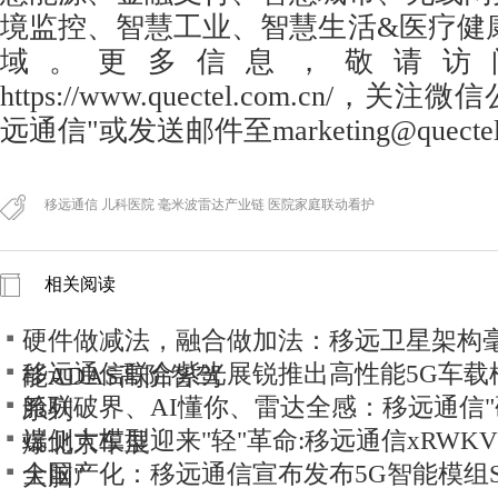
境监控、智慧工业、智慧生活&医疗健
域。更多信息，敬请访
https://www.quectel.com.cn/
，关注微信公
远通信"或发送邮件至
marketing@quecte
移远通信 儿科医院 毫米波雷达产业链 医院家庭联动看护
相关阅读
硬件做减法，融合做加法：移远卫星架构
移远通信联合紫光展锐推出高性能5G车载模组
能ADAS高阶智驾
舱联破界、AI懂你、雷达全感：移远通信"
系列
端侧大模型迎来"轻"革命:移远通信xRWKV
爆北京车展
全国产化：移远通信宣布发布5G智能模组SG5
大脑"