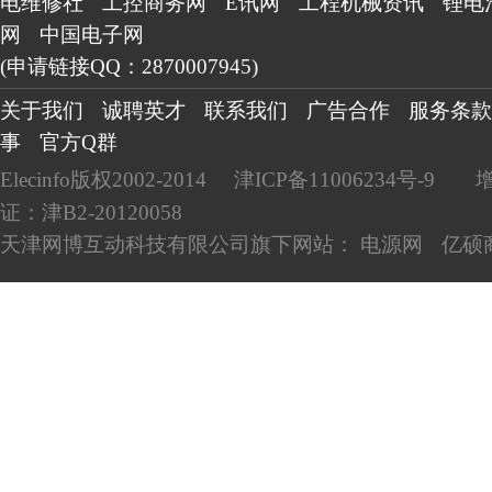
电维修社
工控商务网
E讯网
工程机械资讯
锂电
网
中国电子网
(申请链接QQ：2870007945)
关于我们
诚聘英才
联系我们
广告合作
服务条款
事
官方Q群
Elecinfo版权2002-2014
津ICP备11006234号-9
证：津B2-20120058
天津网博互动科技有限公司旗下网站：
电源网
亿硕