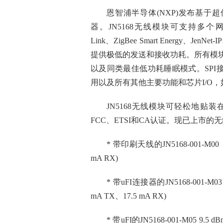
恩智浦半导体(
NXP
)发布基于超
器
。JN5168无线模块可支持多个网络堆栈(包
Link、ZigBee Smart Energy、Jen
提供极低的发送和接收功耗。所有模块均采用2
以及同类最佳低功耗睡眠模式。SP
用以及所有其他主要功能和芯片I/O，如
JN5168无线模块可轻松地
FCC、ETSI和CA认证。现已上市的
* 带印刷天线的JN5168-001-
mA RX)
* 带uFI连接器的JN5168-001-
mA TX、17.5 mA RX)
* 带uFI的JN5168-001-M0