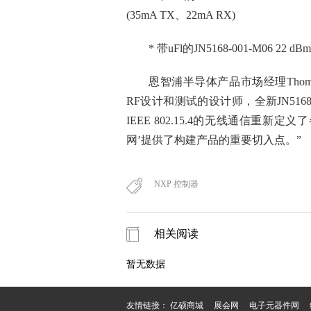
(35mA TX、22mA RX)
* 带uFl的JN5168-001-M06 22 d
恩智浦半导体产品市场经理Thoma
RF设计和测试的设计师，全新JN5
IEEE 802.15.4的无线通信重新
网’提供了构建产品的重要切入点。”
NXP 控制器
相关阅读
暂无数据
友情链接：
亿硕商城
展会网
电子元器件网