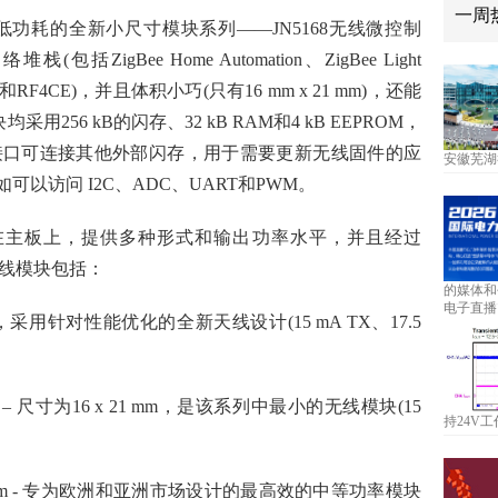
一周
低功耗的全新小尺寸模块系列——JN5168无线微
控制
括ZigBee Home Automation、ZigBee Light
Net-IP和RF4CE)，并且体积小巧(只有16 mm x 21 mm)，还能
56 kB的闪存、32 kB RAM和4 kB EEPROM，
I接口可连接其他外部闪存，用于需要更新无线固件的应
安徽芜湖
可以访问 I2C、ADC、UART和PWM。
贴装在主板上，提供多种形式和输出功率水平，并且经过
无线模块包括：
的媒体和
电子直播
M00，采用针对性能优化的全新天线设计(15 mA TX、17.5
M03 – 尺寸为16 x 21 mm，是该系列中最小的无线模块(15
持24V工
5 9.5 dBm - 专为欧洲和亚洲市场设计的最高效的中等功率模块