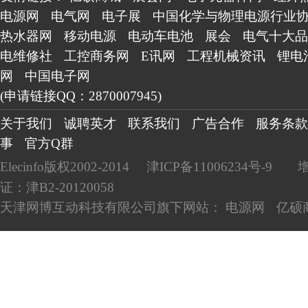
电源网
电气网
电子展
中国化学与物理电源行业
热水器网
移动电源
电动车电池
展会
电气十大品
电维修社
工控商务网
E讯网
工程机械资讯
锂电
网
中国电子网
(申请链接QQ：2870007945)
关于我们
诚聘英才
联系我们
广告合作
服务条款
事
官方Q群
Elecinfo版权2002-2014
津ICP备11006234号-9
证：津B2-20120058
天津网博互动科技有限公司旗下网站：
电源网
亿硕