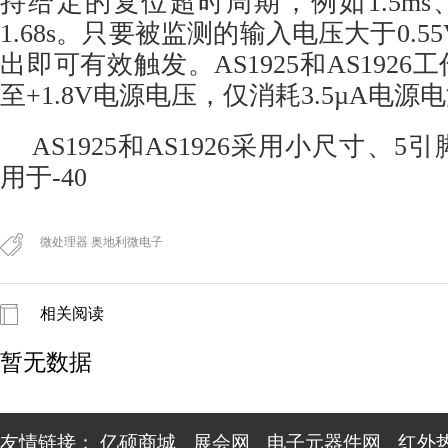
持给定的复位超时周期，例如1.5ms、3
1.68s。只要被监测的输入电压大于0.
出即可有效触发。AS1925和AS1926工作于+
至+1.8V电源电压，仅消耗3.5µA电源
AS1925和AS1926采用小尺寸、5引
用于-40
微处理器 奥地利微电子
相关阅读
暂无数据
友情链接：
亿硕商城
展会网
电子元器件网
红外