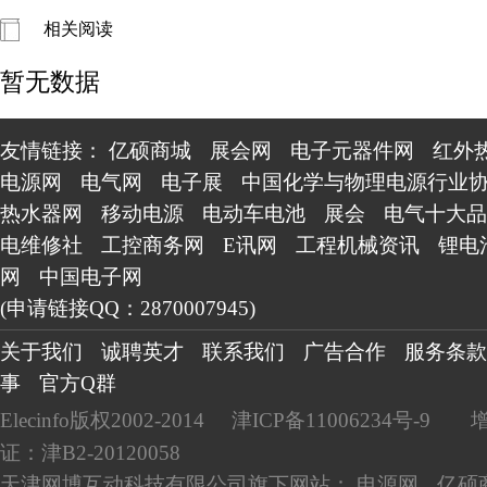
相关阅读
暂无数据
友情链接：
亿硕商城
展会网
电子元器件网
红外
电源网
电气网
电子展
中国化学与物理电源行业
热水器网
移动电源
电动车电池
展会
电气十大品
电维修社
工控商务网
E讯网
工程机械资讯
锂电
网
中国电子网
(申请链接QQ：2870007945)
关于我们
诚聘英才
联系我们
广告合作
服务条款
事
官方Q群
Elecinfo版权2002-2014
津ICP备11006234号-9
证：津B2-20120058
天津网博互动科技有限公司旗下网站：
电源网
亿硕