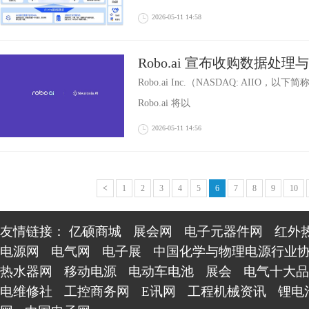
2026-05-11 14:58
Robo.ai 宣布收购数据处
Neurovia，构建 AI 基
Robo.ai Inc.（NASDAQ: AIIO，以
Robo.ai 将以
2026-05-11 14:56
<
1
2
3
4
5
6
7
8
9
10
友情链接：
亿硕商城
展会网
电子元器件网
红外
电源网
电气网
电子展
中国化学与物理电源行业
热水器网
移动电源
电动车电池
展会
电气十大品
电维修社
工控商务网
E讯网
工程机械资讯
锂电