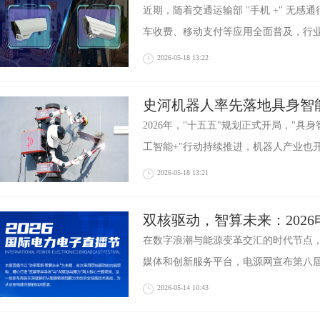
无感通行新升级
近期，随着交通运输部 "手机 +" 无
车收费、移动支付等应用全面普及，行
2026-05-18 13:22
史河机器人率先落地具身智
业场景打开产业化空间
2026年，"十五五"规划正式开局，"具
工智能+"行动持续推进，机器人产业也
2026-05-18 13:21
双核驱动，智算未来：202
播节全面启航
在数字浪潮与能源变革交汇的时代节点
媒体和创新服务平台，电源网宣布第八
2026-05-14 10:43