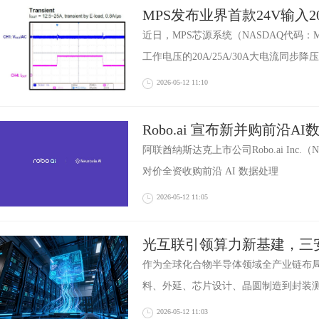
MPS发布业界首款24V输入20
步降压DC/DC系列产品
近日，MPS芯源系统（NASDAQ代码：
工作电压的20A/25A/30A大电流同步降压
2026-05-12 11:10
Robo.ai 宣布新并购前沿AI数
的CEO任命
阿联酋纳斯达克上市公司Robo.ai Inc.（N
对价全资收购前沿 AI 数据处理
2026-05-12 11:05
光互联引领算力新基建，三
周期
作为全球化合物半导体领域全产业链布
料、外延、芯片设计、晶圆制造到封装
2026-05-12 11:03