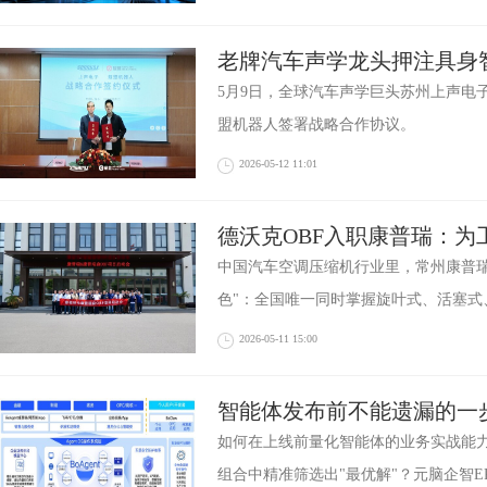
老牌汽车声学龙头押注具身
盟，触觉赛道迎来
5月9日，全球汽车声学巨头苏州上声电
盟机器人签署战略合作协议。
2026-05-12 11:01
德沃克OBF入职康普瑞：为
中国汽车空调压缩机行业里，常州康普瑞
色"：全国唯一同时掌握旋叶式、活塞式
2026-05-11 15:00
智能体发布前不能遗漏的一步
量化评估补齐上线前关键环
如何在上线前量化智能体的业务实战能
组合中精准筛选出"最优解"？元脑企智E