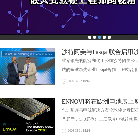
沙特阿美与Pasqal联合启
推出中东首个商业化量子计
业界领先的能源和化工公司沙特阿美今
域的全球领先企业Pasqal合作，正式启
2026-05-22 10:15
ENNOVI将在欧洲电池展
池形态的CCS及其FPC能力
先进互连与电源解决方案全球领导者ENNO
号展厅，C40展位）上展示其电池连接系
2026-05-21 14:14