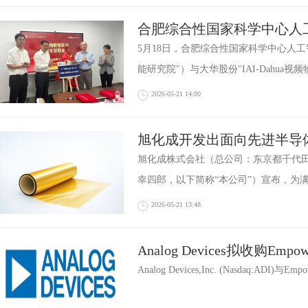
合肥综合性国家科学中心人
股份 共建视频物联智能体
5月18日，合肥综合性国家科学中心人
能研究院"）与大华股份"IAI-Dahua视
2026-05-21 14:00
旭化成开发出面向先进半导
亚胺薄膜”
旭化成株式会社（总公司：东京都千代
幸四郎，以下简称“本公司”）宣布，为满
2026-05-21 13:48
Analog Devices拟收购Empow
展面向AI时代的新一代高密
Analog Devices,Inc. (Nasdaq:ADI)与