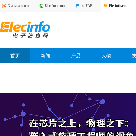
Dianyuan.com
Elecshop.com
askFAE
Elecinfo.com
首页
新闻
产品
人物