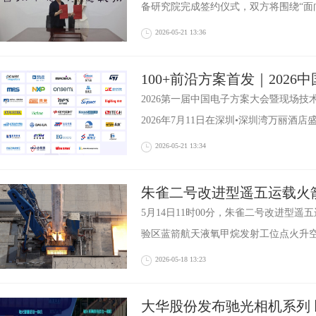
备研究院完成签约仪式，双方将围绕“面
2026-05-21 13:36
100+前沿方案首发｜2026
日深圳启幕，EEStar颁奖
2026第一届中国电子方案大会暨现场
2026年7月11日在深圳•深圳湾万丽酒
2026-05-21 13:34
朱雀二号改进型遥五运载火
5月14日11时00分，朱雀二号改进型
验区蓝箭航天液氧甲烷发射工位点火升
2026-05-18 13:23
大华股份发布驰光相机系列 以