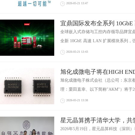
2026-05-21 13:47
宜鼎国际发布全系列 10GbE
以行业创新规格引领边缘 AI
全球嵌入式存储与工控内存领导品牌宜鼎国际
全新 10GbE 高速 LAN 扩展模块系列，
2026-05-21 13:43
旭化成微电子将在HIGH END 
高音质音频运算放大器"AK49
旭化成微电子株式会社（总公司：东京
理：栗田直幸、以下简称"AKM"）将于20
2026-05-21 13:38
星元晶算携手清华大学，共
子级制造创新高地
2026年5月19日，星元晶算科技（深