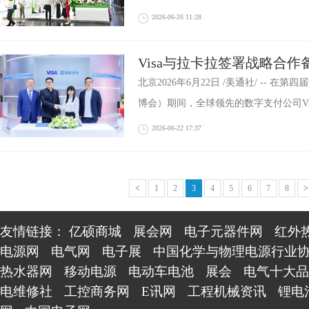
2026-06-26 11:28
Visa与拉卡拉签署战略合作
付数字化新通路
北京2026年6月22日 /美通社/ -- 
博会）期间，全球领先的数字支付公司Vi
2026-06-22 17:37
<
1
2
3
4
5
6
7
8
>
友情链接：
亿硕商城
展会网
电子元器件网
红外
电源网
电气网
电子展
中国化学与物理电源行业
热水器网
移动电源
电动车电池
展会
电气十大品
电维修社
工控商务网
E讯网
工程机械资讯
锂电