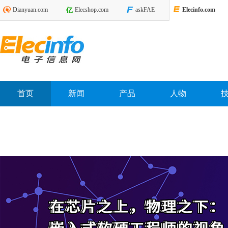
Dianyuan.com
Elecshop.com
askFAE
Elecinfo.com
首页
新闻
产品
人物