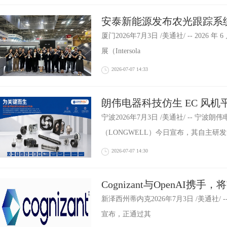
安泰新能源发布农光跟踪系
光伏支架共筑欧洲绿能未来
厦门2026年7月3日 /美通社/ -- 2026 年
展（Intersola
2026-07-07 14:33
朗伟电器科技仿生 EC 风
加速进军全球高效 HVACR 
宁波2026年7月3日 /美通社/ -- 宁波
（LONGWELL）今日宣布，其自主研发
2026-07-07 14:30
Cognizant与OpenAI携
洞发现推进至经验证的修复
新泽西州蒂内克2026年7月3日 /美通社/ -- Cog
宣布，正通过其