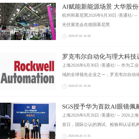
AI赋能新能源场景 大华股
Intersolar展
杭州和慕尼黑2026年6月30日 /美通社/ -- 近
光伏展览会在德国慕尼黑
2026-07-01 16:36
罗克韦尔自动化与理大科技
空玻璃智能制造升级
上海2026年6月30日 /美通社/ -- 
域的全球领先企业之一，罗克韦尔自动
2026-07-01 16:34
SGS授予华为首款AI眼镜佩戴舒
Performance Mark
上海2026年6月26日 /美通社/ -- 2
首日，国际公认的测试、检验和认证机
2026-06-26 11:35