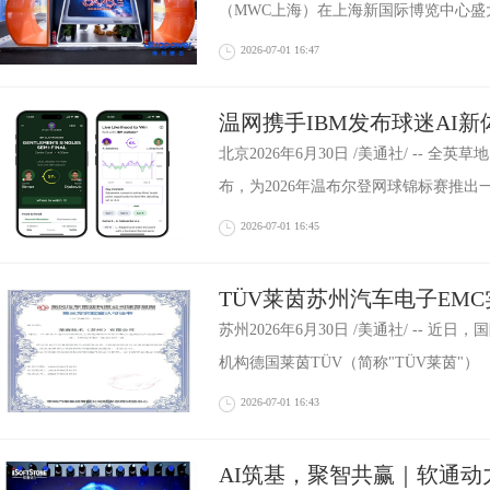
（MWC上海）在上海新国际博览中心盛
2026-07-01 16:47
温网携手IBM发布球迷AI
级，2026年锦标赛蓄势待发
北京2026年6月30日 /美通社/ -- 全
布，为2026年温布尔登网球锦标赛推出
2026-07-01 16:45
TÜV莱茵苏州汽车电子EM
苏州2026年6月30日 /美通社/ -- 
机构德国莱茵TÜV（简称"TÜV莱茵"）
2026-07-01 16:43
AI筑基，聚智共赢｜软通