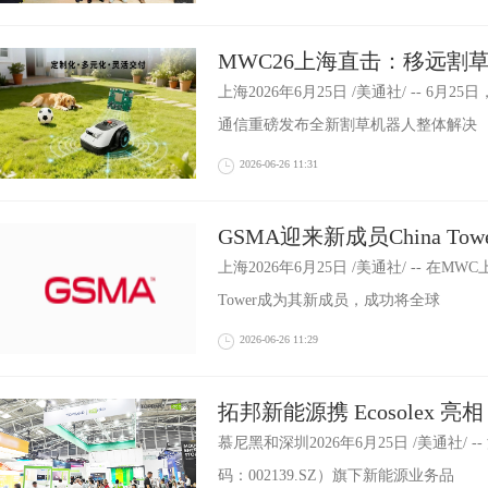
MWC26上海直击：移远割
庭院作业
上海2026年6月25日 /美通社/ -- 6月
通信重磅发布全新割草机器人整体解决
2026-06-26 11:31
GSMA迎来新成员China T
动基础设施
上海2026年6月25日 /美通社/ -- 在MW
Tower成为其新成员，成功将全球
2026-06-26 11:29
拓邦新能源携 Ecosolex 亮相 e
多场景储能产品与欧洲本地
慕尼黑和深圳2026年6月25日 /美通社/
码：002139.SZ）旗下新能源业务品