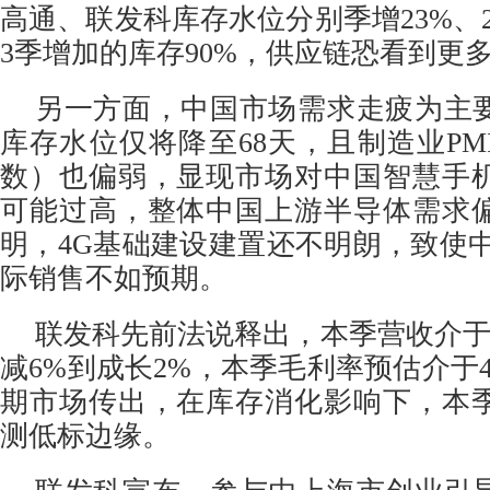
高通、联发科库存水位分别季增23%、
3季增加的库存90%，供应链恐看到更
另一方面，中国市场需求走疲为主
库存水位仅将降至68天，且制造业PM
数）也偏弱，显现市场对中国智慧手
可能过高，整体中国上游半导体需求
明，4G基础建设建置还不明朗，致使中
际销售不如预期。
联发科先前法说释出，本季营收介于54
减6%到成长2%，本季毛利率预估介于47.
期市场传出，在库存消化影响下，本
测低标边缘。