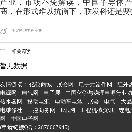
产业，市场不免解读，中国半导体
商，在形式难以抗衡下，联发科还是要
半导体 联发科 高通
相关阅读
暂无数据
友情链接：
亿硕商城
展会网
电子元器件网
红外
电源网
电气网
电子展
中国化学与物理电源行业
热水器网
移动电源
电动车电池
展会
电气十大品
电维修社
工控商务网
E讯网
工程机械资讯
锂电
网
中国电子网
(申请链接QQ：2870007945)