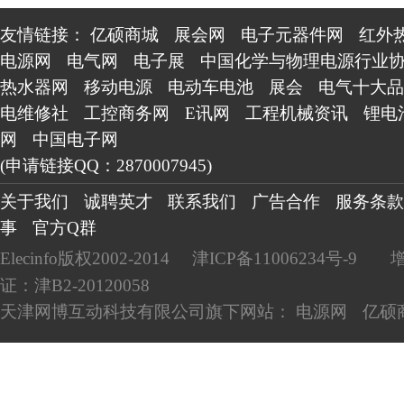
友情链接：
亿硕商城
展会网
电子元器件网
红外
电源网
电气网
电子展
中国化学与物理电源行业
热水器网
移动电源
电动车电池
展会
电气十大品
电维修社
工控商务网
E讯网
工程机械资讯
锂电
网
中国电子网
(申请链接QQ：2870007945)
关于我们
诚聘英才
联系我们
广告合作
服务条款
事
官方Q群
Elecinfo版权2002-2014
津ICP备11006234号-9
证：津B2-20120058
天津网博互动科技有限公司旗下网站：
电源网
亿硕