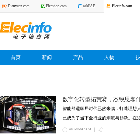
Dianyuan.com
Elecshop.com
askFAE
Elecinfo.com
首页
新闻
产品
人物
数字化转型拓荒赛，杰锐思靠什
智能舒适家居时代已然来临，打造理想
已成为了当下全行业的潮流与趋势。在
2021-07-04 14:51