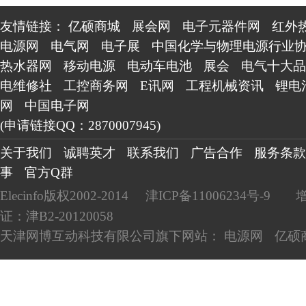
友情链接：
亿硕商城
展会网
电子元器件网
红外
电源网
电气网
电子展
中国化学与物理电源行业
热水器网
移动电源
电动车电池
展会
电气十大品
电维修社
工控商务网
E讯网
工程机械资讯
锂电
网
中国电子网
(申请链接QQ：2870007945)
关于我们
诚聘英才
联系我们
广告合作
服务条款
事
官方Q群
Elecinfo版权2002-2014
津ICP备11006234号-9
证：津B2-20120058
天津网博互动科技有限公司旗下网站：
电源网
亿硕