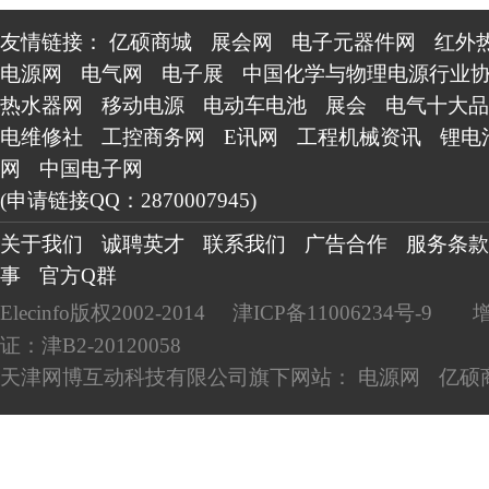
友情链接：
亿硕商城
展会网
电子元器件网
红外
电源网
电气网
电子展
中国化学与物理电源行业
热水器网
移动电源
电动车电池
展会
电气十大品
电维修社
工控商务网
E讯网
工程机械资讯
锂电
网
中国电子网
(申请链接QQ：2870007945)
关于我们
诚聘英才
联系我们
广告合作
服务条款
事
官方Q群
Elecinfo版权2002-2014
津ICP备11006234号-9
证：津B2-20120058
天津网博互动科技有限公司旗下网站：
电源网
亿硕