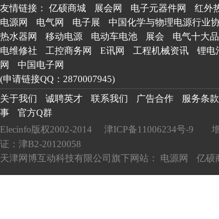
友情链接：
亿硕商城
展会网
电子元器件网
红外
电源网
电气网
电子展
中国化学与物理电源行业
热水器网
移动电源
电动车电池
展会
电气十大品
电维修社
工控商务网
E讯网
工程机械资讯
锂电
网
中国电子网
(申请链接QQ：2870007945)
关于我们
诚聘英才
联系我们
广告合作
服务条款
事
官方Q群
Elecinfo版权2002-2014
津ICP备11006234号-9
证：津B2-20120058
天津网博互动科技有限公司旗下网站：
电源网
亿硕